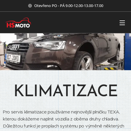
Otevřeno PO - PÁ 9.00-12.00-13.00-17.00
KLIMATIZACE
Pro servis klimatizace používáme nejnovější plničku TEXA,
kterou dokážeme naplnit vozidla z oběma druhy chladiva.
Důležitou funkcí je proplach systému po výměně některých