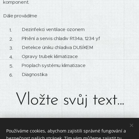
komponent.
Dále provádíme
Dezinfekci ventilace ozonem
Plnění a servis chladiv R134a, 1234 yf
Detekce úniku chladiva DUSÍKEM
Opravy trubek klimatizace
Proplach systému klimatizace
Diagnostika
Vložte svůj text...
Používáme cookies, abychom zajistili správné fungování a
bezpečnost našich stránek. Tím vám můžeme zajistit tu