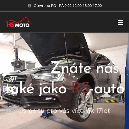
Otevřeno PO - PÁ 9.00-12.00-13.00-17.00
Znáte nás
také jako
RS
-auto
Jsme tu pro vás více jak 17let