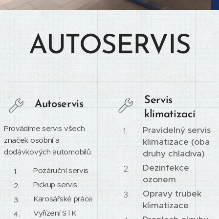
AUTOSERVIS
Servis
Autoservis
klimatizací
Provádíme servis všech
Pravidelný servis
značek osobní a
klimatizace (oba
dodávkových automobilů.
druhy chladiva)
Dezinfekce
Pozáruční servis
ozonem
Pickup servis
Opravy trubek
Karosářské práce
klimatizace
Vyřízení STK