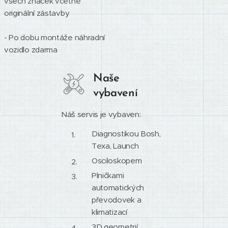
všech značek včetně
originální zástavby
- Po dobu montáže náhradní
vozidlo zdarma
Naše
vybavení
Náš servis je vybaven:
Diagnostikou Bosh,
Texa, Launch
Osciloskopem
Plničkami
automatických
převodovek a
klimatizací
3D geometrií