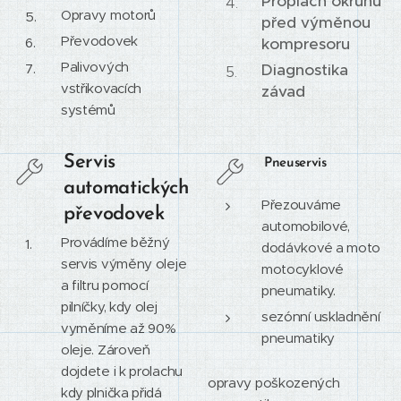
Proplach okruhu
Opravy motorů
před výměnou
Převodovek
kompresoru
Palivových
Diagnostika
vstřikovacích
závad
systémů
Servis
Pneuservis
automatických
Přezouváme
převodovek
automobilové,
Provádíme běžný
dodávkové a moto
servis výměny oleje
motocyklové
a filtru pomocí
pneumatiky.
pilníčky, kdy olej
sezónní uskladnění
vyměníme až 90%
pneumatiky
oleje. Zároveň
dojdete i k prolachu
opravy poškozených
kdy plnička přidá