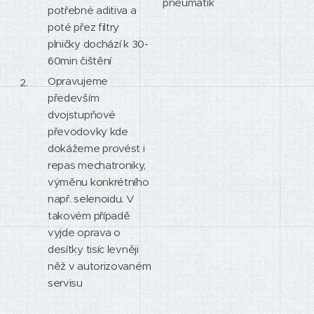
pneumatik
potřebné aditiva a
poté přez filtry
plničky dochází k 30-
60min čištění
Opravujeme
především
dvojstupňové
převodovky kde
dokážeme provést i
repas mechatroniky,
výměnu konkrétního
např. selenoidu. V
takovém případě
vyjde oprava o
desítky tisíc levněji
něž v autorizovaném
servisu