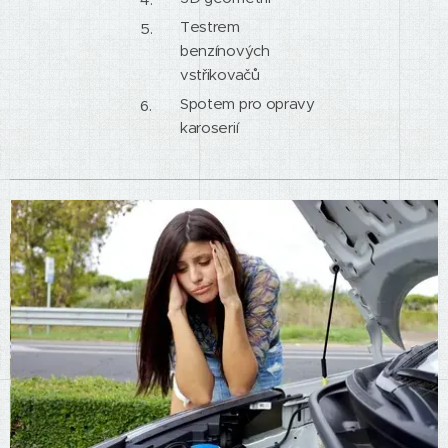
Testrem
benzínových
vstřikovačů
Spotem pro opravy
karoserií