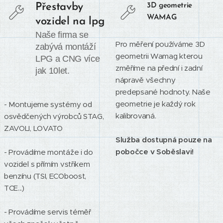
Přestavby
3D geometrie
WAMAG
vozidel na lpg
Naše firma se
Pro měření používáme 3D
zabývá montáží
geometrii Wamag kterou
LPG a CNG více
změříme na přední i zadní
jak 10let.
nápravě všechny
predepsané hodnoty. Naše
geometrie je každý rok
- Montujeme systémy od
kalibrovaná.
osvědčených výrobců STAG,
ZAVOLI, LOVATO
Služba dostupná pouze na
pobočce v Soběslavi!
- Provádíme montáže i do
vozidel s přímím vstřikem
benzínu (TSI, ECOboost,
TCE...)
- Provádíme servis téměř